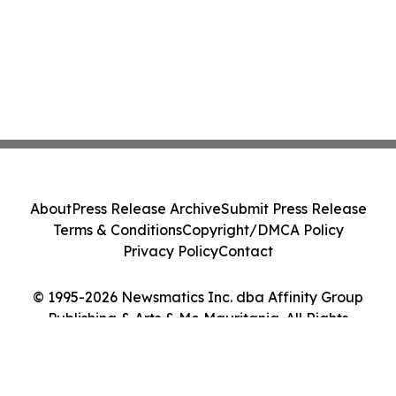
About
Press Release Archive
Submit Press Release
Terms & Conditions
Copyright/DMCA Policy
Privacy Policy
Contact
© 1995-2026 Newsmatics Inc. dba Affinity Group
Publishing & Arts & Me Mauritania. All Rights
Reserved.
Cookie Settings / Your Privacy Choices