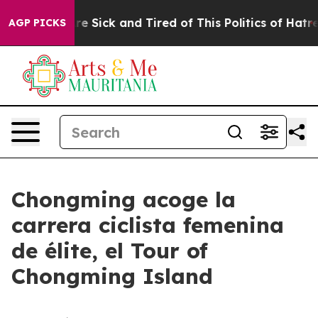
People Are Sick and Tired of This Politics of Hatred”
T
AGP PICKS
Chongming acoge la
carrera ciclista femenina
de élite, el Tour of
Chongming Island